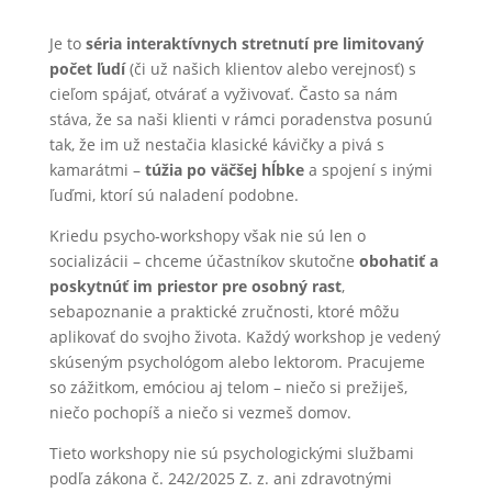
Je to
séria interaktívnych stretnutí pre limitovaný
počet ľudí
(či už našich klientov alebo verejnosť) s
cieľom spájať, otvárať a vyživovať. Často sa nám
stáva, že sa naši klienti v rámci poradenstva posunú
tak, že im už nestačia klasické kávičky a pivá s
kamarátmi –
túžia po väčšej hĺbke
a spojení s inými
ľuďmi, ktorí sú naladení podobne.
Kriedu psycho-workshopy však nie sú len o
socializácii – chceme účastníkov skutočne
obohatiť a
poskytnúť im priestor pre osobný rast
,
sebapoznanie a praktické zručnosti, ktoré môžu
aplikovať do svojho života. Každý workshop je vedený
skúseným psychológom alebo lektorom. Pracujeme
so zážitkom, emóciou aj telom – niečo si prežiješ,
niečo pochopíš a niečo si vezmeš domov.
Tieto workshopy nie sú psychologickými službami
podľa zákona č. 242/2025 Z. z. ani zdravotnými