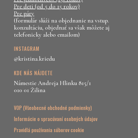
Pre deti (od 5 do 15 rokov)
Pre páry
(formulár slúži na objednanie na vstup.
konzultáciu, objednať sa však môžete aj
telefonicky alebo emailom)
INSTAGRAM
@kristina.kriedu
KDE NÁS NÁJDETE
Námestie Andreja Hlinku 815/1
010 01 Žilina
VOP (Všeobecné obchodné podmienky)
Informácie o spracúvaní osobných údajov
Pravidlá používania súborov cookie