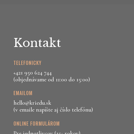
Kontakt
TELEFONICKY
+421 950 624 744
(objednávame od 11:00 do 15:00)
EMAILOM
hello@kriedu.sk
(v emaile napíšte aj číslo telefónu)
ONLINE FORMULÁROM
Pre jednotlivcov (15+ rokov)